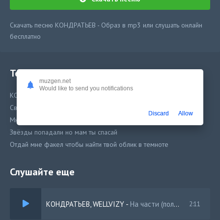
Скачать песню КОНДРАТЬЕВ - Образ в mp3 или слушать онлайн
бесплатно
Текст песни
muzgen.net
Would like to send you notifications
КОНДРАТЬЕВ - Знаешь как мам её полюбил
Свет из машин освещали мой мир
Discard
Allow
Мне без неё было трудно представить
Звёзды попадали но мам ты спасай
Отдай мне факел чтобы найти твой облик в темноте
Слушайте еще
КОНДРАТЬЕВ, WELLVIZY
-
На части (полная версия)
2:11