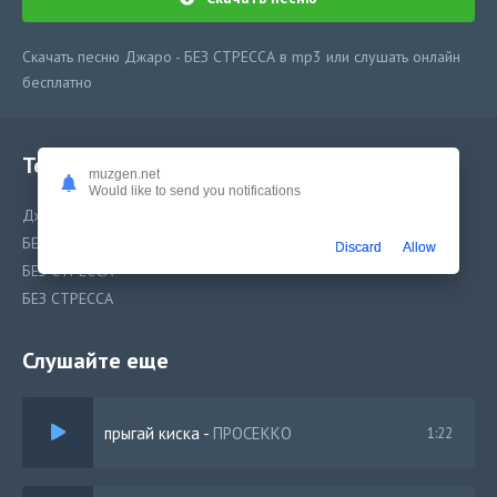
Скачать песню Джаро - БЕЗ СТРЕССА в mp3 или слушать онлайн
бесплатно
Текст песни
muzgen.net
Would like to send you notifications
Джаро - БЕЗ СТРЕССА
БЕЗ СТРЕССА
Discard
Allow
БЕЗ СТРЕССА
БЕЗ СТРЕССА
Слушайте еще
прыгай киска
-
ПРОСЕККО
1:22