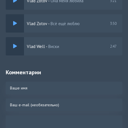
Vlad Zotov
-
Она меня любила
3:21
Vlad Zotov
-
Всё ещё люблю
3:50
Vlad Well
-
Виски
2:47
Комментарии