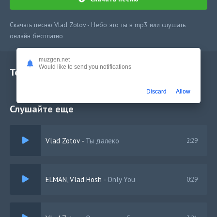
Скачать песню Vlad Zotov - Небо это ты в mp3 или слушать
онлайн бесплатно
muzgen.net
Would like to send you notifications
Текст песни
Discard
Allow
Слушайте еще
Vlad Zotov
-
Ты далеко
2:29
ELMAN, Vlad Hosh
-
Only You
0:29