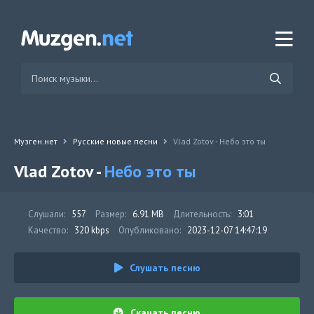
Музген.нет
Русские новые песни
Vlad Zotov - Небо это ты
Vlad Zotov -
Небо это ты
Слушали:
557
Размер:
6.91 MB
Длительность:
3:01
Качество:
320 kbps
Опубликовано:
2023-12-07 14:47:19
Слушать песню
Скачать песню