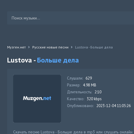
Музген.нет
Русские новые песни
Lustova - Больше дела
Lustova -
Больше дела
Слушали:
629
Размер:
4.98 MB
Длительность:
2:10
Качество:
320 kbps
Опубликовано:
2023-12-04 11:05:26
Скачать песню Lustova - Больше дела в mp3 или слушать онлайн