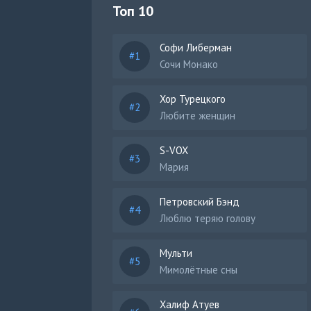
Топ 10
Софи Либерман
Сочи Монако
Хор Турецкого
Любите женщин
S-VOX
Мария
Петровский Бэнд
Люблю теряю голову
Мульти
Мимолётные сны
Халиф Атуев