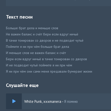
Текст песни
Больше брат дела и меньше слов
Не важен баланс и счёт бери если вдруг ничьё
В тачке тонирован со дворов и не подводит чутьё
Поймите я ни при чём больше брат дела
И меньше слов не важен баланс и счёт
Бери если вдруг ничьё в тачке тонирован со дворов
И не подводит чутьё поймите я ни при чём
Я ни при чём они сами меня предавали бумеранг жизни
Жестко их всех наебали я на районе ты чилишь с другом на Бали
Слушайте еще
White Punk, xxxmanera
-
Я помню