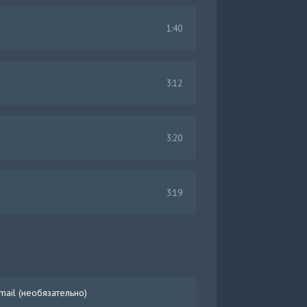
1:40
3:12
3:20
3:19