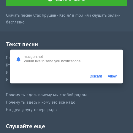
Скачать песню Стас Ярушин - Кто я? в mp3 или слушать онлайн
бесплатно
Текст песни
muzgen.net
Почему я здесь кто решил за меня это
Would like to send you notifications
Кто такой я есть повстречавший тебя летом
И твоим озарём светом
Discard
Allow
И сюда занесён ветром невзначай
Почему ты здесь почему мы с тобой рядом
Почему ты здесь и кому это всё надо
Но друг другу теперь рады
Согревая меня взглядом ты скажи
Слушайте еще
Кто я в этой жизни не простой очарованный тобой