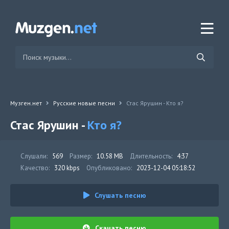
Музген.нет
Русские новые песни
Стас Ярушин - Кто я?
Стас Ярушин -
Кто я?
Слушали:
569
Размер:
10.58 MB
Длительность:
4:37
Качество:
320 kbps
Опубликовано:
2023-12-04 05:18:52
Слушать песню
Скачать песню