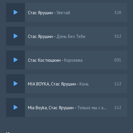
Кто для тебя обозначь меня на исходе дня
Стас Ярушин
-
Улетай
3:20
Кто ты излучая тёплый свет расскажи мне тет-а-тет
Кто мы с тобой вряд ли знает это кто-нибудь другой
Стас Ярушин
-
День Без Тебя
3:12
Стас Костюшкин
-
Королева
0:31
MIA BOYKA, Стас Ярушин
-
Конь
1:12
Mia Boyka, Стас Ярушин
-
Только мы с конём по полю идём (Полная версия)
1:12