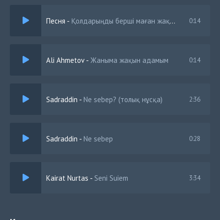
Ақылды тыңдамайды
Песня
-
Қолдарыңды берші маған жақын келші
0:14
Бөлек, бөлек жанды қалайды
Өзіңді ойламай бір күн өтсе шіркін
Ali Ahmetov
-
Жаныма жақын адамым
0:14
Sadraddin
-
Ne sebep? (толық нұсқа)
2:36
Sadraddin
-
Ne sebep
0:28
Kairat Nurtas
-
Seni Suiem
3:34