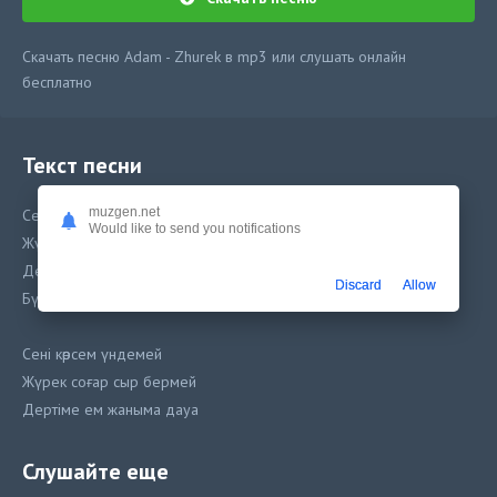
Скачать песню Adam - Zhurek в mp3 или слушать онлайн
бесплатно
Текст песни
muzgen.net
Сені көрсем үндемей
Would like to send you notifications
Жүрек соғар сыр бермей
Дертіме ем жаныма дауа
Discard
Allow
Бүкіл әлем сен маған ауа
Сені көрсем үндемей
Жүрек соғар сыр бермей
Дертіме ем жаныма дауа
Бүкіл әлем сен маған ауа
Слушайте еще
Жүрек ммм