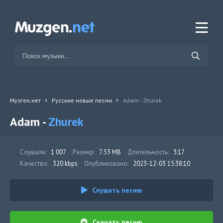
Музген.нет
Русские новые песни
Adam - Zhurek
Adam -
Zhurek
Слушали:
1 007
Размер:
7.53 MB
Длительность:
3:17
Качество:
320 kbps
Опубликовано:
2023-12-03 15:38:10
Слушать песню
Скачать песню