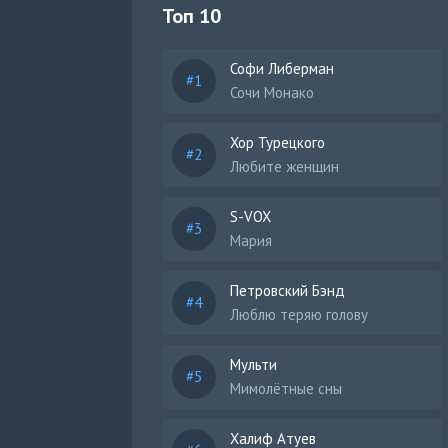
Топ 10
Софи Либерман
Сочи Монако
Хор Турецкого
Любите женщин
S-VOX
Мария
Петровский Бэнд
Люблю теряю голову
Мульти
Мимолётные сны
Халиф Атуев