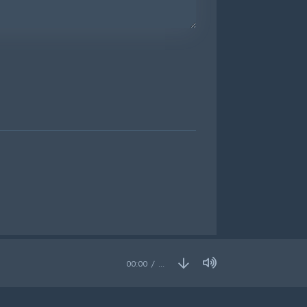
00:00
…