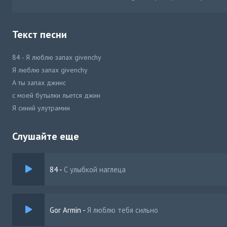
Текст песни
84 - Я люблю запах givenchy
Я люблю запах givenchy
А ты запах джинс
с моей бутылки льется джин
Я синий улутрамин
Слушайте еще
84
-
С улыбкой наглеца
Gor Armin
-
Я люблю тебя сильно