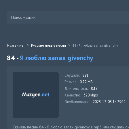
Музген.нет
Русские новые песни
84 - Я люблю запах givenchy
84 -
Я люблю запах givenchy
Слушали:
821
Размер:
0.72 MB
Длительность:
0:18
Качество:
320 kbps
Опубликовано:
2023-12-03 14:29:11
Скачать песню 84 - Я люблю запах givenchy в mp3 или слушать о