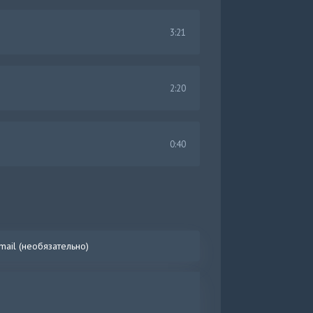
3:21
2:20
0:40