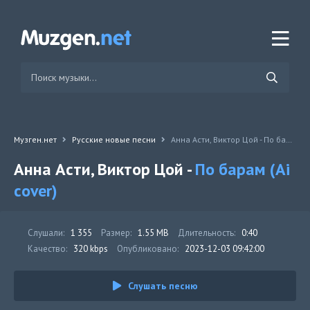
Музген.нет
Русские новые песни
Анна Асти, Виктор Цой - По барам (Ai cover)
Анна Асти, Виктор Цой -
По барам (Ai
cover)
Слушали:
1 355
Размер:
1.55 MB
Длительность:
0:40
Качество:
320 kbps
Опубликовано:
2023-12-03 09:42:00
Слушать песню