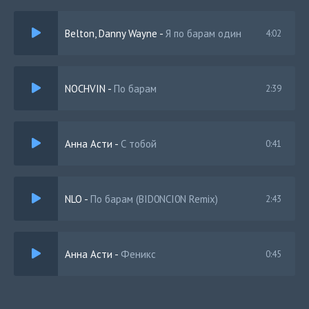
Belton, Danny Wayne
-
Я по барам один
4:02
NOCHVIN
-
По барам
2:39
Анна Асти
-
С тобой
0:41
NLO
-
По барам (BID0NCI0N Remix)
2:43
Анна Асти
-
Феникс
0:45