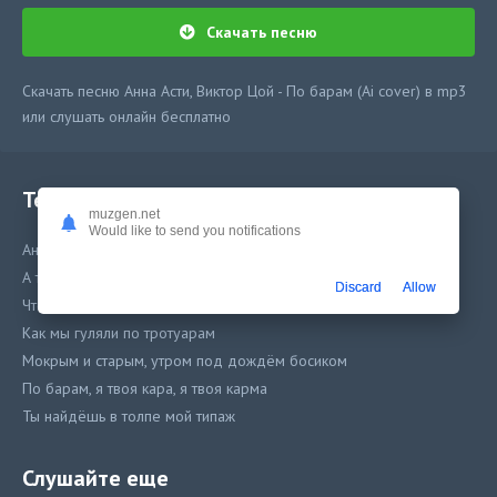
Скачать песню
Скачать песню Анна Асти, Виктор Цой - По барам (Ai cover) в mp3
или слушать онлайн бесплатно
Текст песни
muzgen.net
Would like to send you notifications
Анна Асти, Виктор Цой - По барам (Ai cover)
А ты по барам в пьяном угаре
Discard
Allow
Что же ты, парень, снова вспоминаешь о том
Как мы гуляли по тротуарам
Мокрым и старым, утром под дождём босиком
По барам, я твоя кара, я твоя карма
Ты найдёшь в толпе мой типаж
Слушайте еще