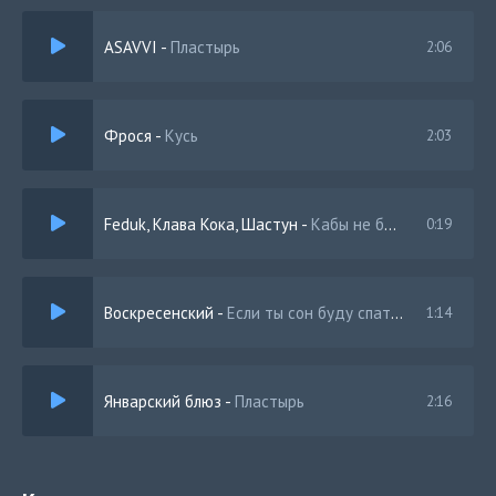
Если я вдруг закипаю ты говоришь остынь
ASAVVI
-
Пластырь
2:06
Нет я не читаю сказки
Ты все слышала уже я буду только честным
Фрося
-
Кусь
2:03
Feduk, Клава Кока, Шастун
-
Кабы не было тебя
0:19
Воскресенский
-
Если ты сон буду спать вечно
1:14
Январский блюз
-
Пластырь
2:16