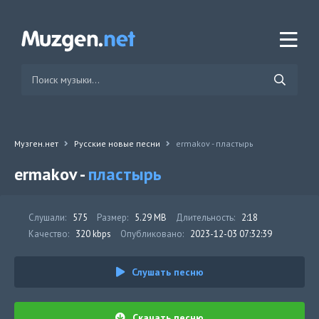
Музген.нет
Русские новые песни
ermakov - пластырь
ermakov -
пластырь
Слушали:
575
Размер:
5.29 MB
Длительность:
2:18
Качество:
320 kbps
Опубликовано:
2023-12-03 07:32:39
Слушать песню
Скачать песню