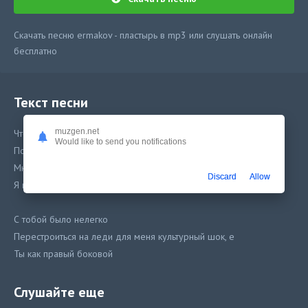
Скачать песню ermakov - пластырь в mp3 или слушать онлайн
бесплатно
Текст песни
muzgen.net
Что ты сделала со мной?
Would like to send you notifications
После нашей встречи я не помню как дошел домой, е
Мне так было хорошо
Discard
Allow
Я не знаю зачем люди вечно хотят порошок, е
С тобой было нелегко
Перестроиться на леди для меня культурный шок, е
Ты как правый боковой
Я почувствовал тебя а значит я еще живой, е
Слушайте еще
Ты для раны мой пластырь