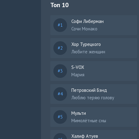
Топ 10
Софи Либерман
Сочи Монако
Хор Турецкого
Любите женщин
S-VOX
Мария
Петровский Бэнд
Люблю теряю голову
Мульти
Мимолётные сны
Халиф Атуев