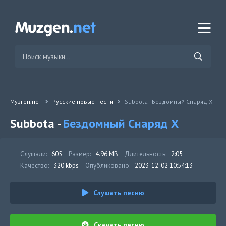
Музген.нет
Русские новые песни
Subbota - Бездомный Снаряд X
Subbota -
Бездомный Снаряд X
Слушали:
605
Размер:
4.96 MB
Длительность:
2:05
Качество:
320 kbps
Опубликовано:
2023-12-02 10:54:13
Слушать песню
Скачать песню