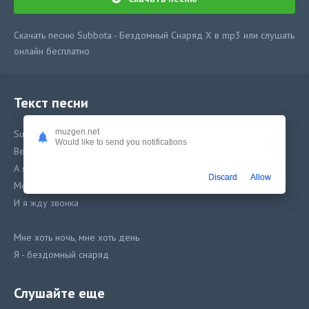
Скачать песню Subbota - Бездомный Снаряд X в mp3 или слушать
онлайн бесплатно
Текст песни
muzgen.net
Subbota - Бездомный Снаряд X
Would like to send you notifications
Весна, в городе полно девчат
А я, вижу как костры горят
Discard
Allow
Меня привезли из далека
И я жду звонка
Мне хоть ночь, мне хоть день
Я - бездомный снаряд
Я ищу свою цель, выручая ребят
Моя жизнь - твоя смерть
Слушайте еще