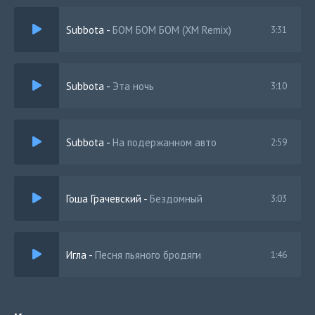
Subbota
-
БОМ БОМ БОМ (XM Remix)
3:31
Subbota
-
Эта ночь
3:10
Subbota
-
На подержанном авто
2:59
Гоша Грачевский
-
Бездомный
3:03
Игла
-
Песня пьяного бродяги
1:46