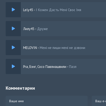
Lely45
-
І Кожен Дасть Мені Своє Імя
Лилу45
-
Друже
MELOVIN
-
Мені не пиши мені не дзвони
Pra, Бэнг, Сосо Павлиашвили
-
Пазл
Комментарии