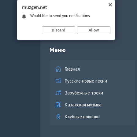
muzgen.net
Would like to send you notifications
Discard
Allow
Меню
Главная
Русские новые песни
Зарубежные треки
Казахская музыка
Клубные новинки