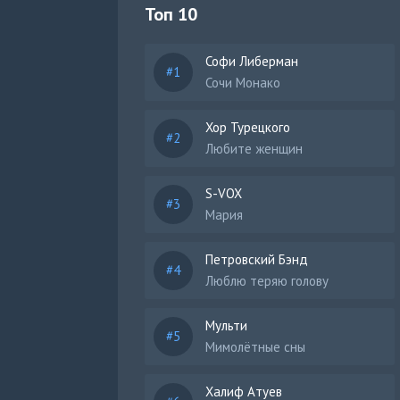
Топ 10
Софи Либерман
Сочи Монако
Хор Турецкого
Любите женщин
S-VOX
Мария
Петровский Бэнд
Люблю теряю голову
Мульти
Мимолётные сны
Халиф Атуев