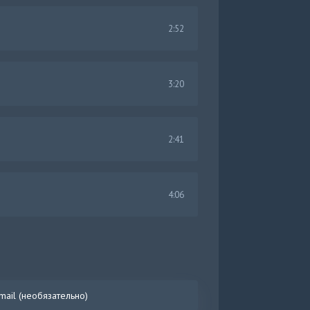
2:52
3:20
2:41
4:06