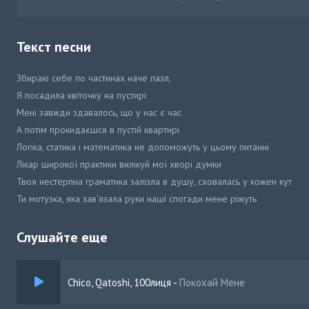
Текст песни
Збираю себе по частинах наче пазл,
Я посадила квіточку на пустирі
Мені завжди здавалось, що у нас є час
А потім прокидаєшся в пустій квартирі
Логіка, статика і математика не допоможуть у цьому питанні
Лікар широкої практики вилікуй мої хворі думки
Твоя нестерпна граматика залізла в душу, сховалась у кожен кут
Ти мотузка, яка зав'язала руки наші спогади мене ріжуть
Який нестерпний біль! Навколо автомобілі білі осте
Слушайте еще
Chico, Qatoshi, 100лиця
-
Покохай Мене