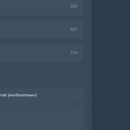
0:23
0:13
2:54