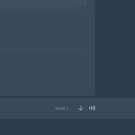
00:00
…