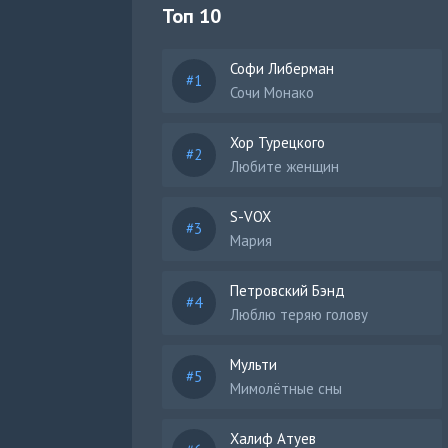
Топ 10
Софи Либерман
Сочи Монако
Хор Турецкого
Любите женщин
S-VOX
Мария
Петровский Бэнд
Люблю теряю голову
Мульти
Мимолётные сны
Халиф Атуев