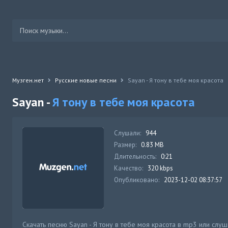
Музген.нет
Русские новые песни
Sayan - Я тону в тебе моя красота
Sayan -
Я тону в тебе моя красота
Слушали:
944
Размер:
0.83 MB
Длительность:
0:21
Качество:
320 kbps
Опубликовано:
2023-12-02 08:37:57
Скачать песню Sayan - Я тону в тебе моя красота в mp3 или слу