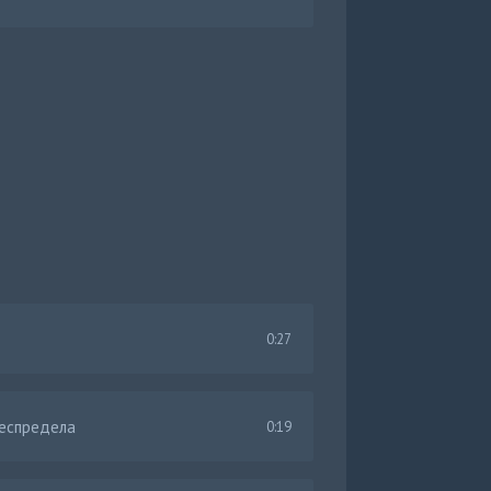
0:27
беспредела
0:19