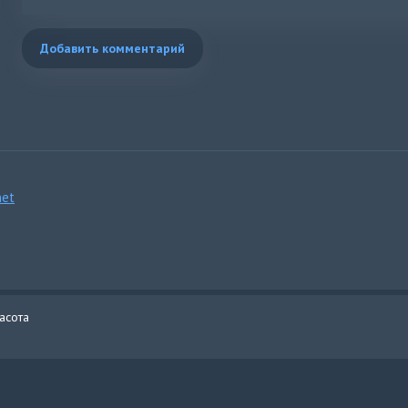
Добавить комментарий
et
асота