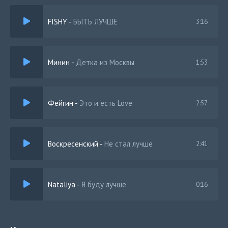
Зачем ей жемчужина?
FISHY
-
БЫТЬ ЛУЧШЕ
3:16
Ей не нужны цветы на ужинах
У нее играешь не ты в наушниках
Минин
-
Детка из Москвы
1:53
Фейгин
-
Это и есть Love
2:57
Воскресенский
-
Не стал лучше
2:41
Nataliya
-
Я буду лучше
0:16