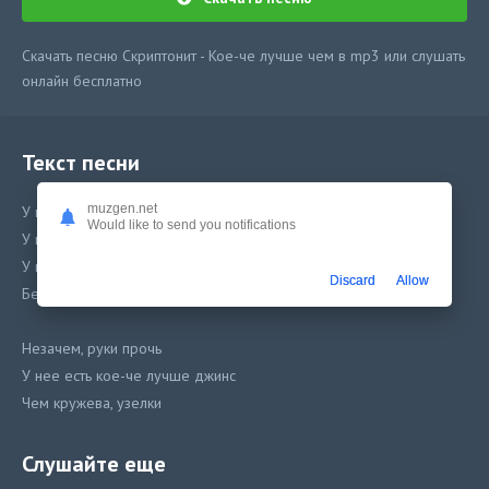
Скачать песню Скриптонит - Кое-че лучше чем в mp3 или слушать
онлайн бесплатно
Текст песни
muzgen.net
У нее есть кое-че лучше, чем
Would like to send you notifications
У нее есть кое-че лучше, чем
У нее есть кое-че лучше, чем
Discard
Allow
Белье, каблуки
Незачем, руки прочь
У нее есть кое-че лучше джинс
Чем кружева, узелки
Чем M& M's
Слушайте еще
У нее есть, у нее есть кое-че лучше, чем