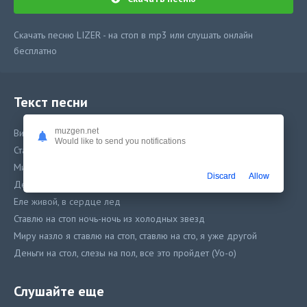
Скачать песню LIZER - на стоп в mp3 или слушать онлайн
бесплатно
Текст песни
muzgen.net
Видишь, я еле живой, в сердце лед
Would like to send you notifications
Ставлю на стоп ночь из холодных звезд
Миру назло я ставлю на стоп, ставлю на сто, я уже другой
Discard
Allow
Деньги на стол, слезы на пол, все это пройдет
Еле живой, в сердце лед
Ставлю на стоп ночь-ночь из холодных звезд
Миру назло я ставлю на стоп, ставлю на сто, я уже другой
Деньги на стол, слезы на пол, все это пройдет (Уо-о)
Слезы оставь на потом, мысли поставь на поток
Слушайте еще
Ты мне не бро, вся эта жизнь - казино, жизнь это праздник и боль