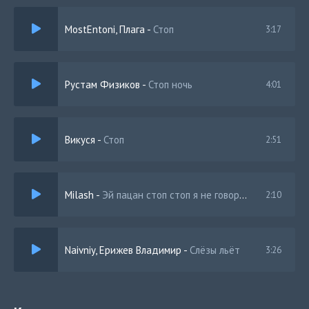
После клади меня в гроб, камень с души
MostEntoni, Плага
-
Стоп
3:17
Когда я понял здесь, для чего жить
Все их слова превращаются в пыль
Быть лишь собою, никем другим (Да!)
Слезы замерзают на моих глазах, в
Рустам Физиков
-
Стоп ночь
4:01
Округ много людей, но мне пусто так
Не верю никому, скажи мне, кем я стал? Кем я стал?
Викуся
-
Стоп
2:51
Milash
-
Эй пацан стоп стоп я не говорю прыгай нет нет
2:10
Naivniy, Ерижев Владимир
-
Слёзы льёт
3:26