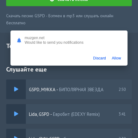
Скачать песню GSPD - Бэтмен в mp3 или слушать онлайн
бесплатно
muzgen.net
Would like to send you notifications
Текст песни
Discard
Allow
Слушайте еще
GSPD, МУККА
-
БИПОЛЯРНАЯ ЗВЕЗДА
2:50
Lida, GSPD
-
Евробит (EDEXY Remix)
3:41