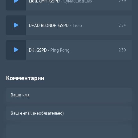
Lida, CMH, GSPD
-
Сумасшедшая
2:39
DEAD BLONDE, GSPD
-
Тело
2:54
DK, GSPD
-
Ping Pong
2:30
Комментарии