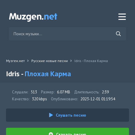
Музген.нет
Русские новые песни
Idris - Плохая Карма
Idris -
Плохая Карма
Слушали:
513
Размер:
6.07 MB
Длительность:
2:39
Качество:
320 kbps
Опубликовано:
2023-12-01 01:19:54
Слушать песню
Скачать песню