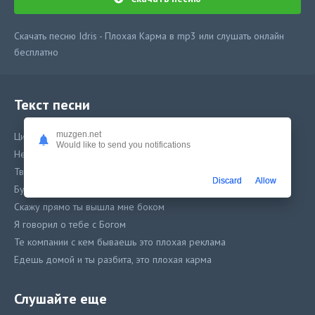
Скачать песню Idris - Плохая Карма в mp3 или слушать онлайн
бесплатно
Текст песни
muzgen.net
Цитаты у тебя под фото
Would like to send you notifications
Не соответствуют тому, кто ты
Твои клятвы живут только квотер
Discard
Allow
Буду краток, я был уже кроток Я давно не любил никого так
Скажу прямо ты вышла мне боком
Я говорил о тебе с Богом
Те компании с кем бываешь это плохая реклама
Едешь домой и ты разбита, это плохая карма
Слушайте еще