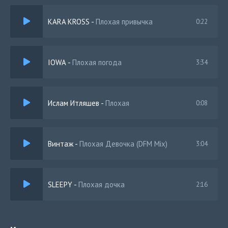
KARA KROSS
-
Плохая привычка
0:22
IOWA
-
Плохая погода
3:34
Ислам Итляшев
-
Плохая
0:08
Винтаж
-
Плохая Девочка (DFM Mix)
3:04
SLEEPY
-
Плохая дочка
2:16