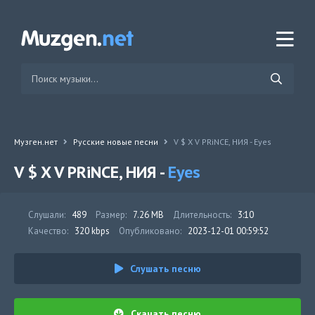
Музген.нет
Русские новые песни
V $ X V PRiNCE, НИЯ - Eyes
V $ X V PRiNCE, НИЯ -
Eyes
Слушали:
489
Размер:
7.26 MB
Длительность:
3:10
Качество:
320 kbps
Опубликовано:
2023-12-01 00:59:52
Слушать песню
Скачать песню