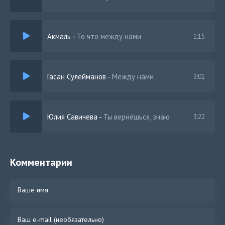
Акмаль
-
То что между нами
1:15
Гасан Сулейманов
-
Между нами
3:01
Юлия Савичева
-
Ты вернёшься, знаю
3:22
Комментарии