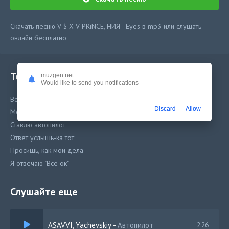
Скачать песню V $ X V PRiNCE, НИЯ - Eyes в mp3 или слушать
онлайн бесплатно
Текст песни
muzgen.net
Would like to send you notifications
Всё неправильно
Discard
Allow
Между нами что-то не то
Ставлю автопилот
Ответ услышь-ка тот
Просишь, как мои дела
Я отвечаю "Всё ок"
Слушайте еще
ASAVVI, Yachevskiy
-
Автопилот
2:26