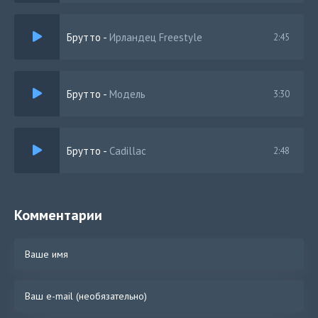
Брутто
-
Ирландец Freestyle
2:45
Брутто
-
Модель
3:30
Брутто
-
Cadillac
2:48
Комментарии