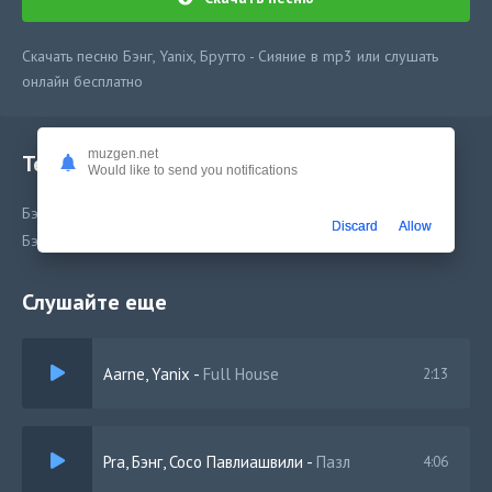
Скачать песню Бэнг, Yanix, Брутто - Сияние в mp3 или слушать
онлайн бесплатно
muzgen.net
Текст песни
Would like to send you notifications
Бэнг, Yanix, Брутто - Сияние
Discard
Allow
Бэнг, Yanix, Брутто - Сияние
Слушайте еще
Aarne, Yanix
-
Full House
2:13
Pra, Бэнг, Сосо Павлиашвили
-
Пазл
4:06