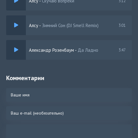
Алсу
-
Скучаю вопреки
3:12
Алсу
-
Зимний Сон (DJ Smell Remix)
3:01
Александр Розенбаум
-
Да Ладно
3:47
Комментарии