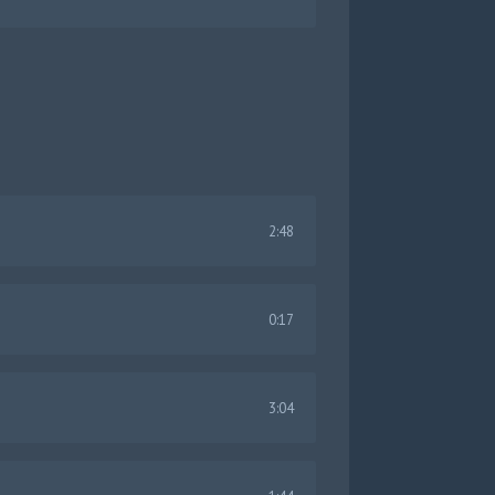
2:48
0:17
3:04