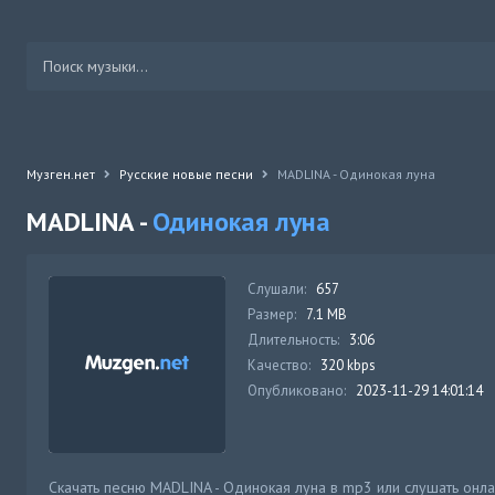
Музген.нет
Русские новые песни
MADLINA - Одинокая луна
MADLINA -
Одинокая луна
Слушали:
657
Размер:
7.1 MB
Длительность:
3:06
Качество:
320 kbps
Опубликовано:
2023-11-29 14:01:14
Скачать песню MADLINA - Одинокая луна в mp3 или слушать онл