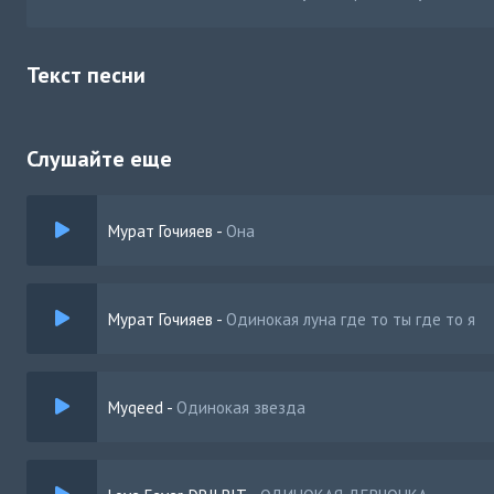
Текст песни
Слушайте еще
Мурат Гочияев
-
Она
Мурат Гочияев
-
Одинокая луна где то ты где то я
Myqeed
-
Одинокая звезда