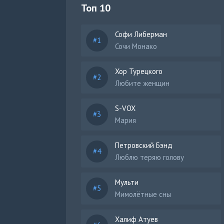
Топ 10
Софи Либерман
Сочи Монако
Хор Турецкого
Любите женщин
S-VOX
Мария
Петровский Бэнд
Люблю теряю голову
Мульти
Мимолётные сны
Халиф Атуев