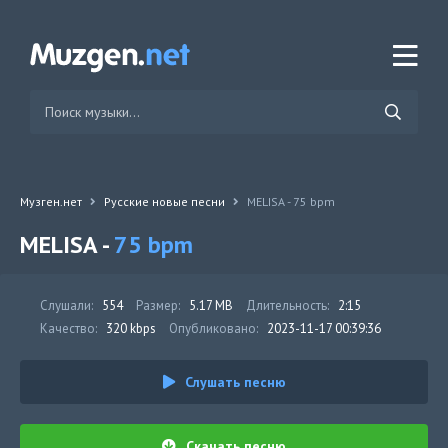
Музген.нет
Русские новые песни
MELISA - 75 bpm
MELISA -
75 bpm
Слушали:
554
Размер:
5.17 MB
Длительность:
2:15
Качество:
320 kbps
Опубликовано:
2023-11-17 00:39:36
Слушать песню
Скачать песню