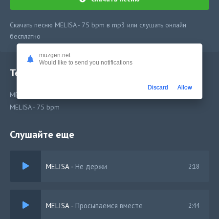
Скачать песню MELISA - 75 bpm в mp3 или слушать онлайн
бесплатно
muzgen.net
Would like to send you notifications
Текст песни
Discard
Allow
MELISA - 75 bpm
MELISA - 75 bpm
Слушайте еще
MELISA
-
Не держи
2:18
MELISA
-
Просыпаемся вместе
2:44