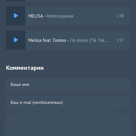
MELISA
-
Непослушная
2:38
Melisa feat Tommo
-
I'm Alone (Tik Tok Remix)
2:57
Комментарии