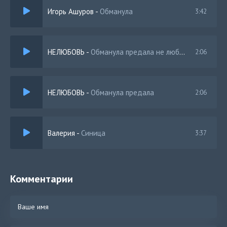
Игорь Ашуров
-
Обманула
3:42
НЕЛЮБОВЬ
-
Обманула предала не любила и врала
2:06
НЕЛЮБОВЬ
-
Обманула предала
2:06
Валерия
-
Синица
3:37
Комментарии