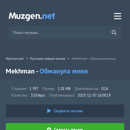
Музген.нет
Русские новые песни
Mekhman - Обманула меня
Mekhman -
Обманула меня
Слушали:
1 937
Размер:
1.01 MB
Длительность:
0:26
Качество:
320 kbps
Опубликовано:
2023-11-07 16:38:19
Слушать песню
Скачать песню