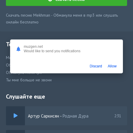
Скачать песню Mekhman - Обманула меня в mp3 или слушать
онлайн бесплатно
Текст песни
muzgen.net
Would like to send you notifications
Mekhman - Обманула меня
Обманула меня раз обманула меня два
Discard
Allow
Обманула меня три
Ты мне больше не звони
Слушайте еще
Артур Саркисян
-
Родная Дура
2:31