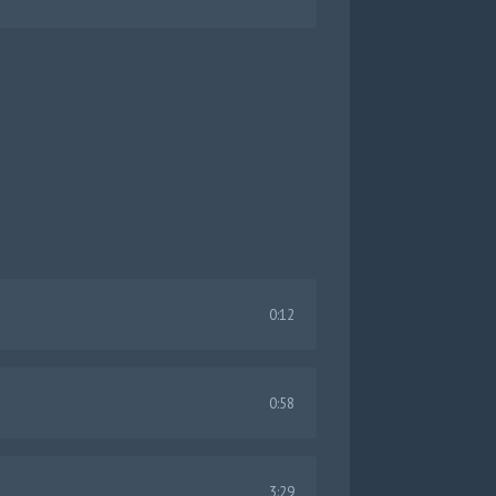
0:12
0:58
3:29