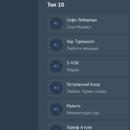
Топ 10
Софи Либерман
Сочи Монако
Хор Турецкого
Любите женщин
S-VOX
Мария
Петровский Бэнд
Люблю теряю голову
Мульти
Мимолётные сны
Халиф Атуев