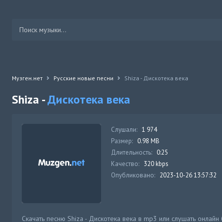
Музген.нет
Русские новые песни
Shiza - Дискотека века
Shiza -
Дискотека века
Слушали:
1 974
Размер:
0.98 MB
Длительность:
0:25
Качество:
320 kbps
Опубликовано:
2023-10-26 13:57:32
Скачать песню Shiza - Дискотека века в mp3 или слушать онлайн