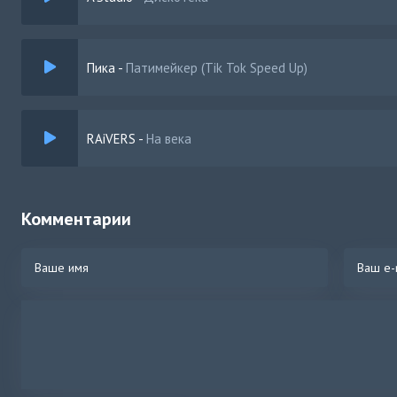
Пика
-
Патимейкер (Tik Tok Speed Up)
RAiVERS
-
На века
Комментарии