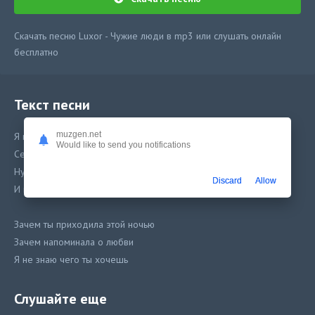
Скачать песню Luxor - Чужие люди в mp3 или слушать онлайн
бесплатно
Текст песни
muzgen.net
Я из разбитого бокала выпиваю алкоголь
Would like to send you notifications
Сегодня мои планы поменяла твоя боль
Ну где же ты была я слышал у тебя другой
Discard
Allow
И мы чужие люди, чужие люди
Зачем ты приходила этой ночью
Зачем напоминала о любви
Я не знаю чего ты хочешь
Если уходишь уходи
Почему я снова здесь один мое море
Слушайте еще
Почему наш мир построен изо льда