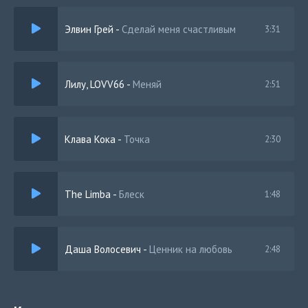
В памяти остались эти двое
Элвин Грей
-
Сделай меня счастливым
3:31
Лилу, LOVV66
-
Меняй
2:51
Клава Кока
-
Точка
2:30
The Limba
-
Блеск
1:48
Даша Волосевич
-
Ценник на любовь
2:48