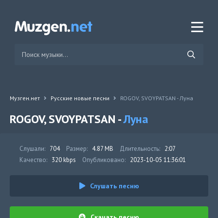
Музген.нет
Русские новые песни
ROGOV, SVOYPATSAN - Луна
ROGOV, SVOYPATSAN -
Луна
Слушали:
704
Размер:
4.87 MB
Длительность:
2:07
Качество:
320 kbps
Опубликовано:
2023-10-05 11:36:01
Слушать песню
Скачать песню