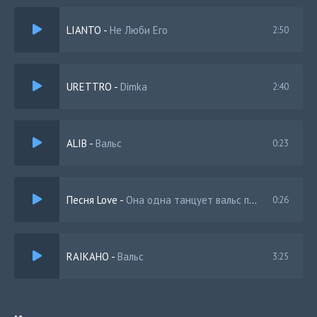
Это ли любовь?
LIANTO
-
Не Люби Его
2:50
Танцует вальс
И тишина окутает бессонный час
URETTRO
-
Dimka
2:40
ALIB
-
Вальс
0:23
Песня Love
-
Она одна танцует вальс поздней ночью при луне
0:26
RAIKAHO
-
Вальс
3:25