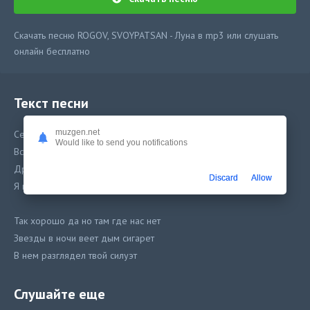
Скачать песню ROGOV, SVOYPATSAN - Луна в mp3 или слушать
онлайн бесплатно
Текст песни
muzgen.net
Серые тучи на небе затмевали горизонт
Would like to send you notifications
Все то что когда то мы пели обратилось тут в песок
Драма и лирика делали дело рисуя между строк
Discard
Allow
Я видел ее словно во сне
Так хорошо да но там где нас нет
Звезды в ночи веет дым сигарет
В нем разглядел твой силуэт
Луна танцует вальс
Слушайте еще
И ты одна в силуэте моих фраз