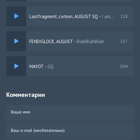
Lastfragment, cxrbon, AUGUST SQ
-
I am Good Phonk
2:18
FENDIGLOCK, AUGUST
-
BlahBlahBlah
2:17
MAYOT
-
GQ
0:44
Комментарии