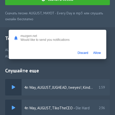
Скачать песню AUGUST, MAYOT - Every Day в mp3 или слушать
онлайн бесплатно
muzgen.net
Текст песни
Would like to send you notifications
AUGUST, MAYOT - Every Day
Discard
Allow
AUGUST, MAYOT - Every Day
Слушайте еще
4n Way, AUGUST, JUGHEAD, tweyes!, Kinderlil
-
lit
1:59
4n Way, AUGUST, TikoTheCEO
-
Die Hard
2:36