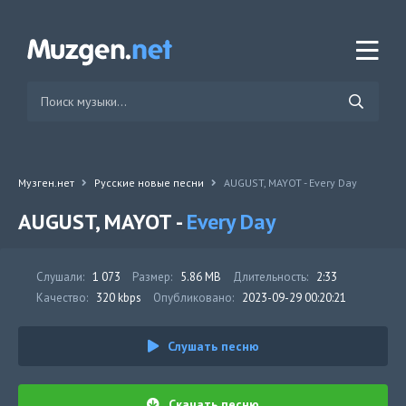
Музген.нет
Русские новые песни
AUGUST, MAYOT - Every Day
AUGUST, MAYOT -
Every Day
Слушали:
1 073
Размер:
5.86 MB
Длительность:
2:33
Качество:
320 kbps
Опубликовано:
2023-09-29 00:20:21
Слушать песню
Скачать песню