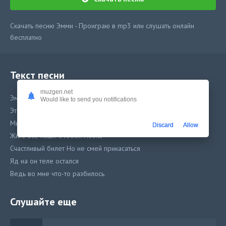
Скачать песню Эмми - Проиграю в mp3 или слушать онлайн
бесплатно
Текст песни
muzgen.net
Эмми - Проиграю
Would like to send you notifications
Это всё сны что нам не приснятся
Мы достанем обманом
Discard
Allow
Жиге все наши с тобой мосты
Счастливый билет Но не смей прикасаться
Яд на он теле остался
Ведь во мне что-то разбилось
Слушайте еще