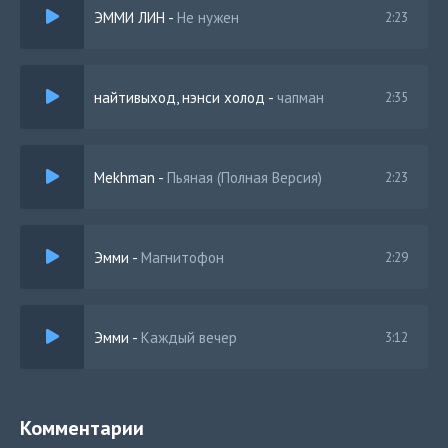
ЭММИ ЛИН
-
Не нужен
2:23
найтивыход, нэнси холод
-
чапман
2:35
Mekhman
-
Пьяная (Полная Версия)
2:23
Эмми
-
Магнитофон
2:29
Эмми
-
Каждый вечер
3:12
Комментарии