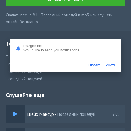
Скачать песню 84 - Последний поцелуй в mp3 или слушать
онлайн бесплатно
Текст песни
muzgen.net
Would like to send you notifications
Последний поцелуй
Последний поцелуй
Discard
Allow
Последний поцелуй
Последний поцелуй
Слушайте еще
Шейх Мансур
-
Последний поцелуй
2:09