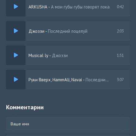
ARKUSHA
-
А мои губы губы говорят пока
0:42
Джоззи
-
Последний поцелуй
2:03
Musical ly
-
Джоззи
1:51
Руки Вверх, HammAli, Navai
-
Последний поцелуй
3:07
Комментарии