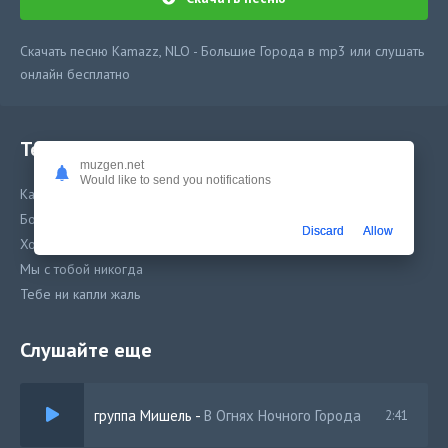
Скачать песню Kamazz, NLO - Большие Города в mp3 или слушать
онлайн бесплатно
Текст песни
muzgen.net
Would like to send you notifications
Kamazz, NLO - Большие Города
Большие города
Discard
Allow
Холодные как сталь
Мы с тобой никогда
Тебе ни капли жаль
Слушайте еще
группа Мишель
-
В Огнях Ночного Города
2:41