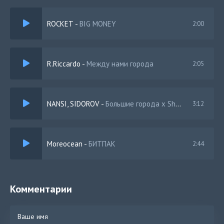
ROCKET
-
BIG MONEY
2:00
R.Riccardo
-
Между нами города
2:05
NANSI, SIDOROV
-
Большие города х Show Must Go On (Mashup)
3:12
Moreocean
-
БИТПАК
2:44
Комментарии