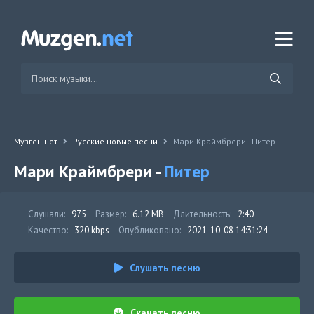
Музген.нет
Русские новые песни
Мари Краймбрери - Питер
Мари Краймбрери -
Питер
Слушали:
975
Размер:
6.12 MB
Длительность:
2:40
Качество:
320 kbps
Опубликовано:
2021-10-08 14:31:24
Слушать песню
Скачать песню