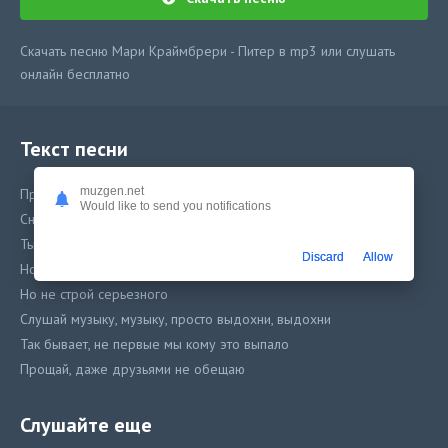
Скачать песню Мари Краймбрери - Питер в mp3 или слушать
онлайн бесплатно
Текст песни
muzgen.net
Проблемы всегда не по возрасту
Would like to send you notifications
Сначала рано, потом уже поздно все
Ты рад скандалу, а я рада звездам
Discard
Allow
Но пой со мной, стой со мной
Но не строй серьезного
Слушай музыку, музыку, просто выдохни, выдохни
Так бывает, не первые мы кому это выпало
Прощай, даже друзьями не обещаю
Слушайте еще