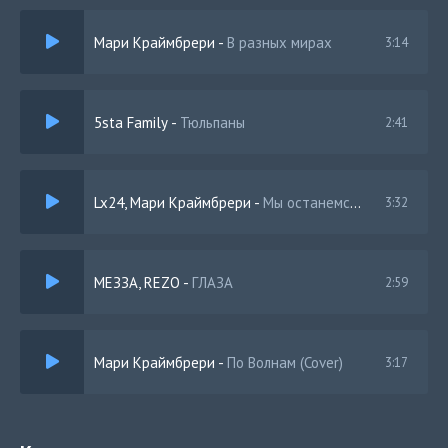
Мари Краймбрери
-
В разных мирах
3:14
5sta Family
-
Тюльпаны
2:41
Lx24, Мари Краймбрери
-
Мы останемся в городе одни
3:32
МЕЗЗА, REZO
-
ГЛАЗА
2:59
Мари Краймбрери
-
По Волнам (Cover)
3:17