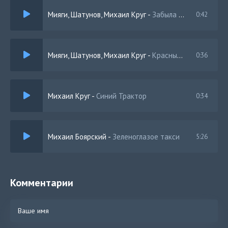
Мияги, Шатунов, Михаил Круг
-
Забыла вновь меня но мы знаем что до как
0:42
Мияги, Шатунов, Михаил Круг
-
Красные розы в стеклянной вазе
0:36
Михаил Круг
-
Синий Трактор
0:34
Михаил Боярский
-
Зеленоглазое такси
5:26
Комментарии