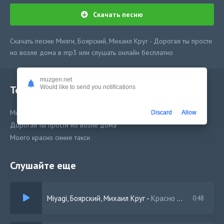
Скачать песню
Скачать песню Мияги, Боярский, Михаил Круг - Дорогая ты прости
но возле дома в mp3 или слушать онлайн бесплатно
muzgen.net
Would like to send you notifications
Текст песни
Мияги, Боярский, Михаил Круг
Discard
Allow
Дорогая ты прости но возле дома
Моего красно синие такси
Слушайте еще
Miyagi, Боярский, Михаил Круг
-
Красно синие такси
0:48