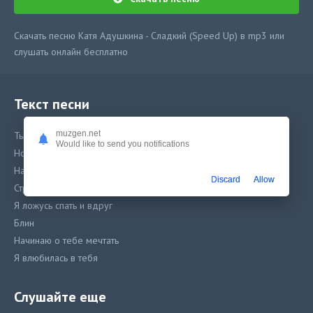
Скачать песню Катя Адушкина - Сладкий (Speed Up) в mp3 или
слушать онлайн бесплатно
Текст песни
muzgen.net
Ты, ты, ты, ты мой друг
Would like to send you notifications
Но что-то по тебе
Начинаю скучать
Discard
Allow
Странно
Я ложусь спать и вдруг
Блин
Начинаю о тебе мечтать
Я влюбилась в тебя
И сошла с ума
Ведь ты такой вкусный
Слушайте еще
Ты такой сладкий