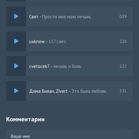
Свят
-
Прости мне мою печаль
0:39
uxknow
-
117 слёз
2:26
cvetocek7
-
печаль и боль
2:22
Дима Билан, Zivert
-
Это была любовь
3:31
Комментарии