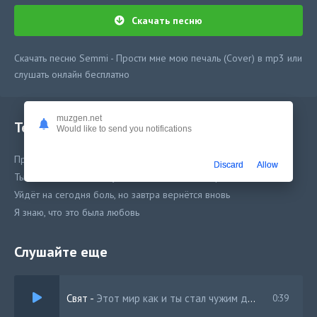
Скачать песню
Скачать песню Semmi - Прости мне мою печаль (Cover) в mp3 или
слушать онлайн бесплатно
muzgen.net
Текст песни
Would like to send you notifications
Прости мне мою печаль, позволь мне немного слёз
Discard
Allow
Ты скажешь, что между нами всё было не всерьёз
Уйдёт на сегодня боль, но завтра вернётся вновь
Я знаю, что это была любовь
Слушайте еще
Свят
-
Этот мир как и ты cтал чужим для меня
0:39