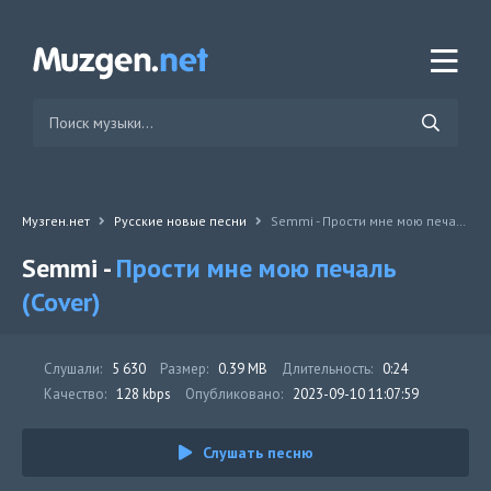
Музген.нет
Русские новые песни
Semmi - Прости мне мою печаль (Cover)
Semmi -
Прости мне мою печаль
(Cover)
Слушали:
5 630
Размер:
0.39 MB
Длительность:
0:24
Качество:
128 kbps
Опубликовано:
2023-09-10 11:07:59
Слушать песню