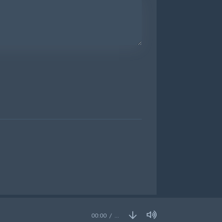
00:00
…