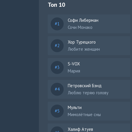
Топ 10
Софи Либерман
Сочи Монако
Хор Турецкого
Любите женщин
S-VOX
Мария
Петровский Бэнд
Люблю теряю голову
Мульти
Мимолётные сны
Халиф Атуев