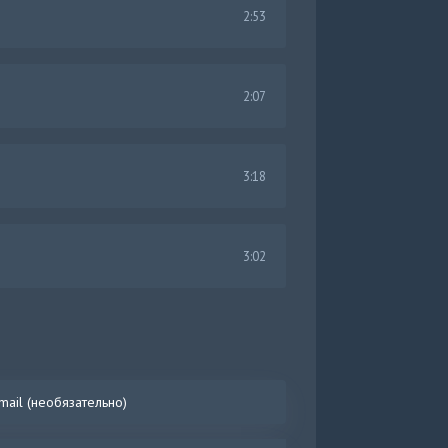
2:53
2:07
3:18
3:02