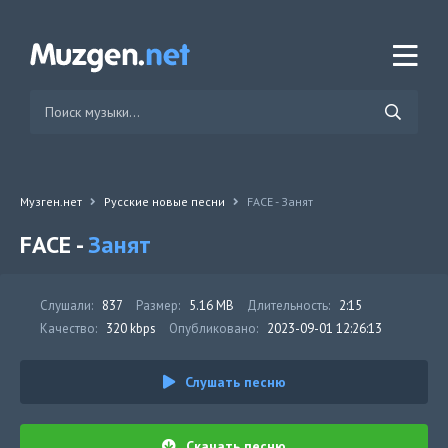
Музген.нет
Русские новые песни
FACE - Занят
FACE -
Занят
Слушали:
837
Размер:
5.16 MB
Длительность:
2:15
Качество:
320 kbps
Опубликовано:
2023-09-01 12:26:13
Слушать песню
Скачать песню