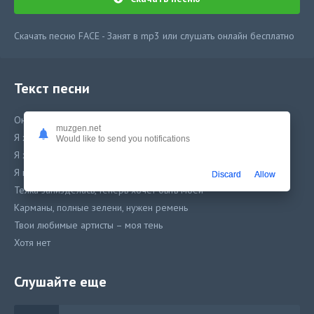
Скачать песню FACE - Занят в mp3 или слушать онлайн бесплатно
Текст песни
Она хочет ко мне в гости – я сегодня занят
muzgen.net
Я хочу поднять кэш – это мое задание
Would like to send you notifications
Я хочу поднять кэш, это мания
Я выстою, научился делать это в храме
Discard
Allow
Телка запизделась, теперь хочет быть моей
Карманы, полные зелени, нужен ремень
Твои любимые артисты – моя тень
Хотя нет
Это тень моей тени
Слушайте еще
Победа будет за нами, я обещаю
У тебя ебаный кислый характер, как будто щавель