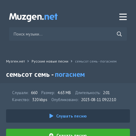
Музген.нет
Русские новые песни
семьсот семь - погаснем
семьсот семь -
погаснем
Слушали:
660
Размер:
4.63 MB
Длительность:
2:01
Качество:
320 kbps
Опубликовано:
2023-08-11 09:22:10
Слушать песню
Скачать песню