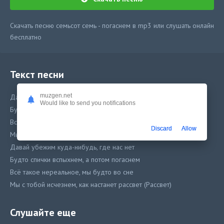
Скачать песню семьсот семь - погаснем в mp3 или слушать онлайн
бесплатно
Текст песни
muzgen.net
Давай убежим куда-нибудь, где нас нет
Would like to send you notifications
Будто спички вспыхнем, а потом погаснем
Всё такое нереальное, мы будто во сне
Discard
Allow
Мы с тобой исчезнем, как настанет рассвет (Рассвет)
Давай убежим куда-нибудь, где нас нет
Будто спички вспыхнем, а потом погаснем
Всё такое нереальное, мы будто во сне
Мы с тобой исчезнем, как настанет рассвет (Рассвет)
А может мы с тобой улетим? Не хочу быть один
Слушайте еще
Не хочу быть таким же, как щас