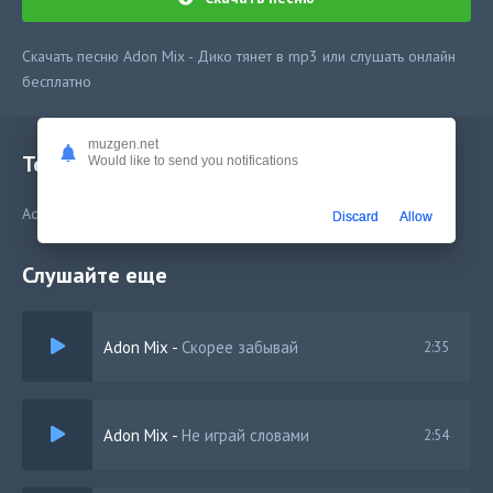
Скачать песню Adon Mix - Дико тянет в mp3 или слушать онлайн
бесплатно
muzgen.net
Текст песни
Would like to send you notifications
Adon Mix - Дико тянет
Discard
Allow
Слушайте еще
Adon Mix
-
Скорее забывай
2:35
Adon Mix
-
Не играй словами
2:54