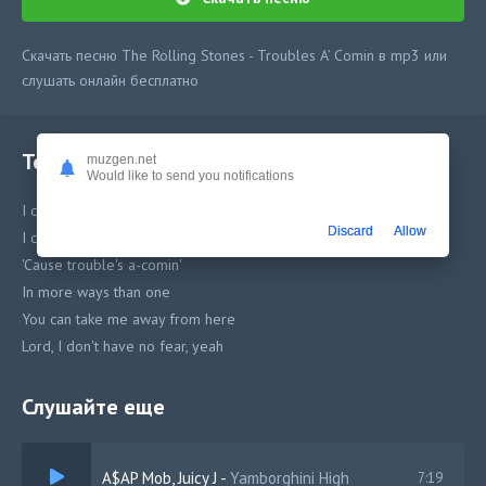
Скачать песню The Rolling Stones - Troubles A’ Comin в mp3 или
слушать онлайн бесплатно
Текст песни
muzgen.net
Would like to send you notifications
I can hear people talkin'
Discard
Allow
I can see people walkin', yeah
'Cause trouble's a-comin'
In more ways than one
You can take me away from here
Lord, I don't have no fear, yeah
Слушайте еще
A$AP Mob, Juicy J
-
Yamborghini High
7:19