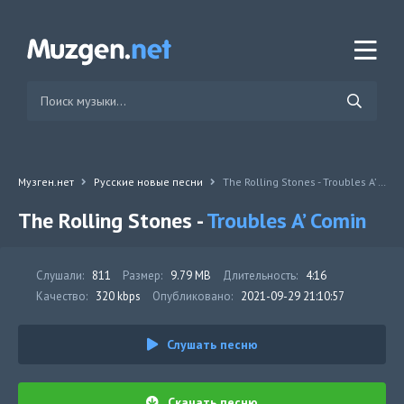
Музген.нет
Русские новые песни
The Rolling Stones - Troubles A’ Comin
The Rolling Stones -
Troubles A’ Comin
Слушали:
811
Размер:
9.79 MB
Длительность:
4:16
Качество:
320 kbps
Опубликовано:
2021-09-29 21:10:57
Слушать песню
Скачать песню