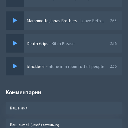
Marshmello, Jonas Brothers
-
Leave Before You Love Me
2:35
Death Grips
-
Bitch Please
2:56
blackbear
-
alone in a room full of people
2:36
Комментарии