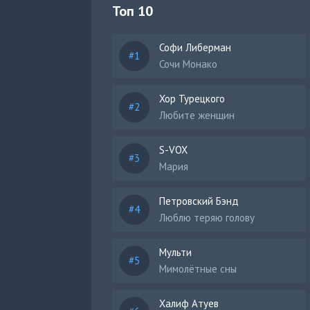
Топ 10
Софи Либерман
Сочи Монако
Хор Турецкого
Любите женщин
S-VOX
Мария
Петровский Бэнд
Люблю теряю голову
Мульти
Мимолётные сны
Халиф Атуев