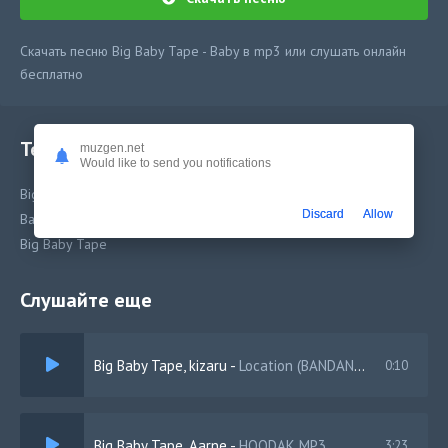
Скачать песню Big Baby Tape - Baby в mp3 или слушать онлайн
бесплатно
Текст песни
muzgen.net
Would like to send you notifications
Big Baby Tape - Baby
Discard
Allow
Baby
Big Baby Tape
Слушайте еще
Big Baby Tape, kizaru
-
Location (BANDANA 2)
0:10
Big Baby Tape, Aarne
-
HOODAK MP3
3:23