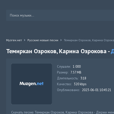
Музген.нет
Русские новые песни
Темиркан Озроков, Карина Озроков
Темиркан Озроков, Карина Озрокова -
Д
Слушали:
1 000
Размер:
7.57 MB
Длительность:
3:18
Качество:
320 kbps
Опубликовано:
2023-06-01 10:45:21
Скачать песню Темиркан Озроков, Карина Озрокова - Держи мен