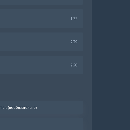
1:27
2:39
2:50