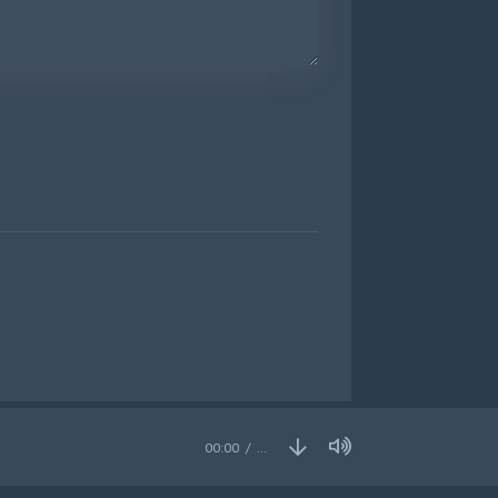
00:00
…