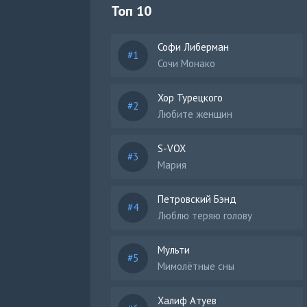
Топ 10
Софи Либерман
Сочи Монако
Хор Турецкого
Любите женщин
S-VOX
Мария
Петровский Бэнд
Люблю теряю голову
Мульти
Мимолётные сны
Халиф Атуев