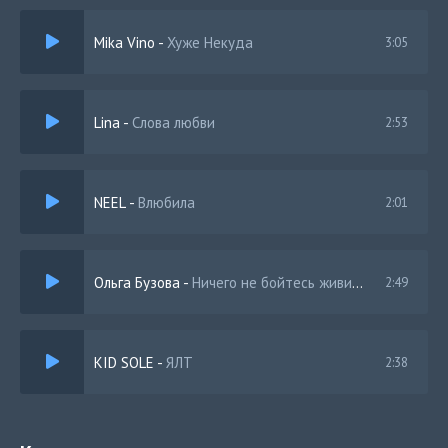
Mika Vino
-
Хуже Некуда
3:05
Lina
-
Слова любви
2:53
NEEL
-
Влюбила
2:01
Ольга Бузова
-
Ничего не бойтесь живите здесь и сейчас
2:49
KID SOLE
-
ЯЛТ
2:38