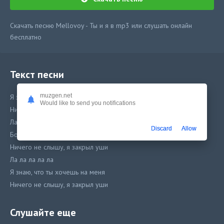
Скачать песню Mellovoy - Ты и я в mp3 или слушать онлайн
бесплатно
Текст песни
muzgen.net
Я знаю, что ты хочешь на меня
Would like to send you notifications
Ничего не слышу, я закрыл уши
Ла-ла-ла-ла-ла
Discard
Allow
Бокалы заливаю до полна
Ничего не слышу, я закрыл уши
Ла ла ла ла ла
Я знаю, что ты хочешь на меня
Ничего не слышу, я закрыл уши
Ла ла ла ла ла
Я буду с тобой с тобой с тобой
Слушайте еще