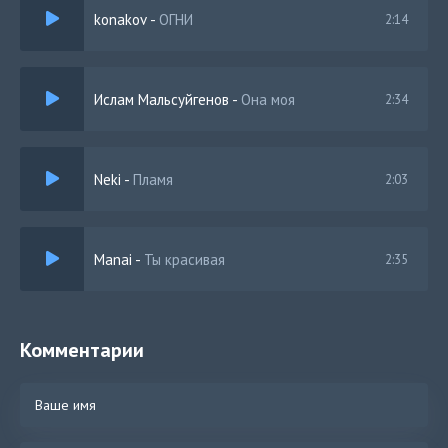
konakov
-
ОГНИ
2:14
Ислам Мальсуйгенов
-
Она моя
2:34
Neki
-
Пламя
2:03
Manai
-
Ты красивая
2:35
Комментарии