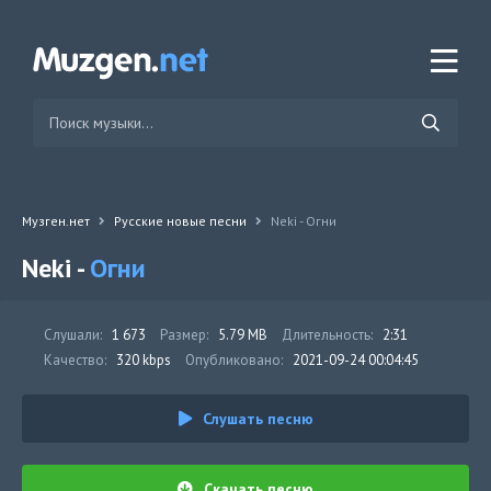
Музген.нет
Русские новые песни
Neki - Огни
Neki -
Огни
Слушали:
1 673
Размер:
5.79 MB
Длительность:
2:31
Качество:
320 kbps
Опубликовано:
2021-09-24 00:04:45
Слушать песню
Скачать песню