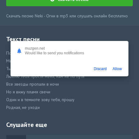
Скачать песню Neki - Огни в mp3 или слушать онлайн бесплатно
Текст песни
muzgen.net
Погасли все разом огни
Would like to send you notifications
Мы с тобой остались одни
Ты говорила мне
Discard
Allow
Люблю тебя прости меня, нам не по пути
Все звезды пропали в ночи
Но я вижу пламя свечи
Один и в темноте зову тебя, прошу
Родная, не уходи
Слушайте еще