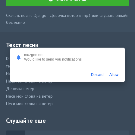
Скачать песню Django - Девочка ветер в mp3 или слушать онлайн
бесплатно
Текст песни
muzgen.net
Django - Девочка ветер
Would like to send you notifications
текст скоро...Девочка ветер
Неси мои слова на ветер
Discard
Allow
Неси мои слова на ветер
Девочка ветер
Неси мои слова на ветер
Неси мои слова на ветер
Слушайте еще