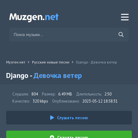
Музген.нет
Русские новые песни
Django - Девочка ветер
Django -
Девочка ветер
Слушали:
804
Размер:
6.49 MB
Длительность:
2:50
Качество:
320 kbps
Опубликовано:
2023-05-12 18:58:31
Слушать песню
Скачать песню