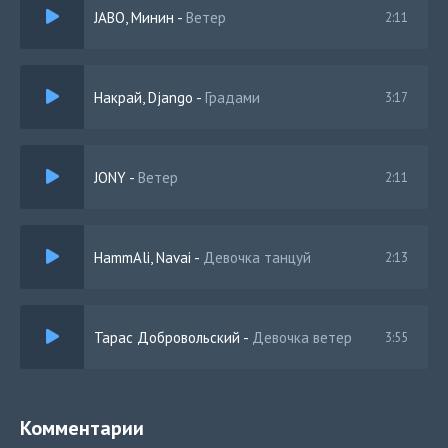
JABO, Минин
-
Ветер
2:11
Накрай, Django
-
Градами
3:17
JONY
-
Ветер
2:11
HammAli, Navai
-
Девочка танцуй
2:13
Тарас Добровольский
-
Девочка ветер
3:55
Комментарии