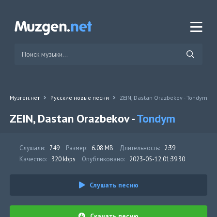
Музген.нет
Русские новые песни
ZEIN, Dastan Orazbekov - Tondym
ZEIN, Dastan Orazbekov -
Tondym
Слушали:
749
Размер:
6.08 MB
Длительность:
2:39
Качество:
320 kbps
Опубликовано:
2023-05-12 01:39:30
Слушать песню
Скачать песню