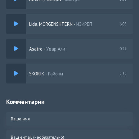
Lida, MORGENSHTERN
-
ИЗИРЕП
6:05
Asatro
-
Удар Али
0:27
SKORIK
-
Районы
2:32
Комментарии