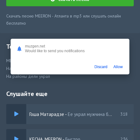
Скачать песню MEERON - Атланта в mp3 или слушать онлайн
бесплатно
Текст песни
muzgen.net
Would like to send you notifications
MEERON - Атланта
Discard
Allow
На районы дели украл
На районы дели украл
Слушайте еще
Гоша Матарадзе
-
Ее украл мужчина бородатый
3:18
KECHA, MEERON
-
Быстро
2:36