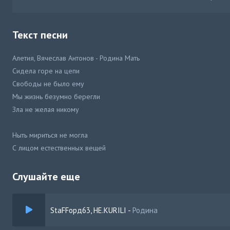
Текст песни
Алетия, Вячеслав Антонов - Родина Мать
Сидела горе на цепи
Свободы не было ему
Мы жизнь безумно берегли
Зла не желая никому
Ныть мириться не могла
С лицом естественных вещей
Войну без страха начала
Во Слава будущих смертей
Слушайте еще
Родина-мать зовёт нас
StaFFорд63, НЕ.KURILI
-
Родина
Её защищать
Родина мать зовёт нас