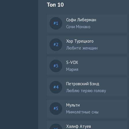
Топ 10
Софи Либерман
Сочи Монако
Хор Турецкого
Любите женщин
S-VOX
Мария
Петровский Бэнд
Люблю теряю голову
Мульти
Мимолётные сны
Халиф Атуев