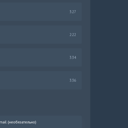
3:27
2:22
3:34
3:36