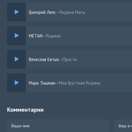
Опять побеждать
Григорий Лепс
-
Родина Мать
METAN
-
Родина
Вячеслав Евтых
-
Прости
Марк Тишман
-
Моя Грустная Родина
Комментарии