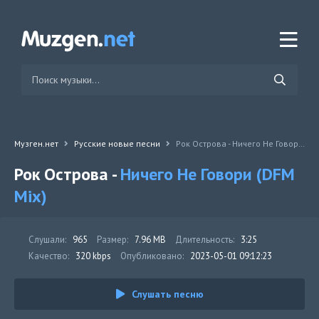
Музген.нет
Русские новые песни
Рок Острова - Ничего Не Говори (DFM Mix)
Рок Острова -
Ничего Не Говори (DFM
Mix)
Слушали:
965
Размер:
7.96 MB
Длительность:
3:25
Качество:
320 kbps
Опубликовано:
2023-05-01 09:12:23
Слушать песню