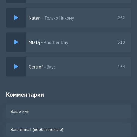
Natan
-
Только Никому
2:52
MD Dj
-
Another Day
3:10
Gertrof
-
Вкус
1:34
Комментарии