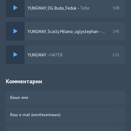
YUNGWAY, OG Buda, Feduk
-
Тебе
3:08
YUNGWAY, Scally Milano, uglystephan
-
Ко мне
2:45
YUNGWAY
-
HATER
1:21
Комментарии