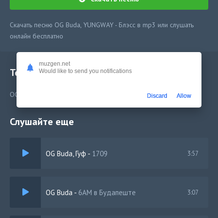
Скачать песню OG Buda, YUNGWAY - Блэсс в mp3 или слушать
онлайн бесплатно
muzgen.net
Текст песни
Would like to send you notifications
OG Buda, YUNGWAY - Блэсс
Discard
Allow
Слушайте еще
OG Buda, Гуф
-
1709
3:57
OG Buda
-
6AM в Будапеште
3:07